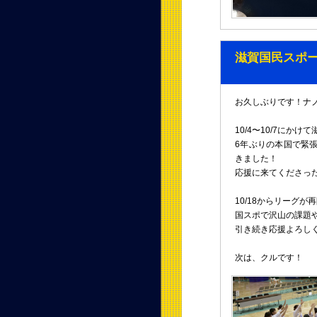
滋賀国民スポ
お久しぶりです！ナ
10/4〜10/7にか
6年ぶりの本国で緊
きました！
応援に来てくださっ
10/18からリーグが
国スポで沢山の課題
引き続き応援よろし
次は、クルです！