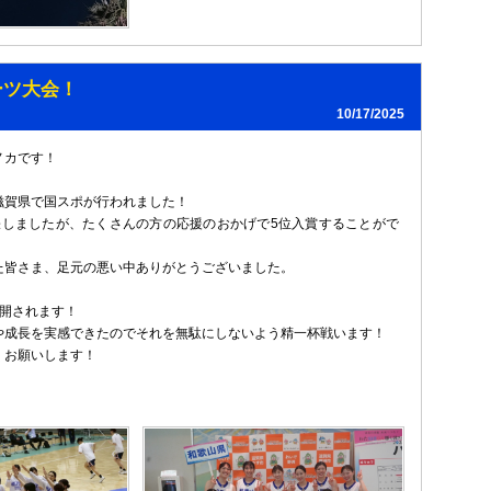
ーツ大会！
10/17/2025
ノカです！
けて滋賀県で国スポが行われました！
張しましたが、たくさんの方の応援のおかげで5位入賞することがで
た皆さま、足元の悪い中ありがとうございました。
再開されます！
や成長を実感できたのでそれを無駄にしないよう精一杯戦います！
くお願いします！