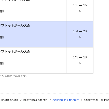
165 — 16
育館
○
バスケットボール大会
～
134 — 28
育館
○
バスケットボール大会
～
143 — 18
育館
○
になる場合があります。
 HEART BEATS
PLAYERS & STAFFS
SCHEDULE & RESULT
BASKETBALL CLINIC