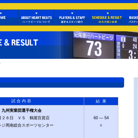
T
試 合 内 容
結 果
・九州実業団選手権大会
月２６日 ＶＳ 鶴屋百貨店
60 — 54
ッジ周南総合スポーツセンター
○