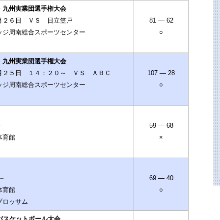
・九州実業団選手権大会
月２６日 ＶＳ 日立笠戸
81 — 62
ッジ周南総合スポーツセンター
○
・九州実業団選手権大会
月２５日 １４：２０～ ＶＳ ＡＢＣ
107 — 28
ッジ周南総合スポーツセンター
○
～
59 — 68
体育館
×
0～
69 — 40
体育館
○
ブロッサム
バスケットボール大会