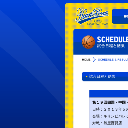
HOME
SCHEDULE & RESUL
試合日程と結果
第１９回四国・中国
日時：
２０１３年５
会場：
キリンビバレ
対戦：
鶴屋百貨店