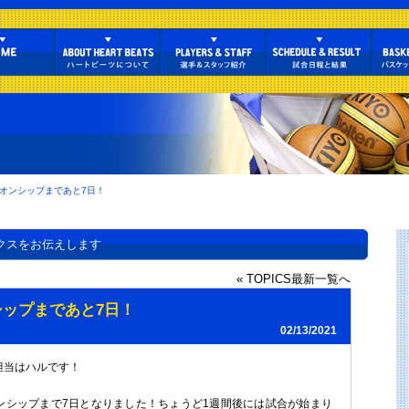
オンシップまであと7日！
クスをお伝えします
« TOPICS最新一覧へ
ップまであと7日！
02/13/2021
担当はハルです！
ンシップまで7日となりました！ちょうど1週間後には試合が始まり