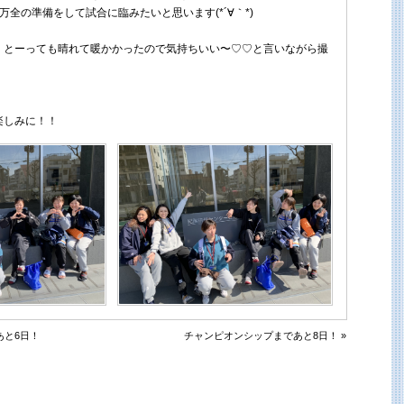
万全の準備をして試合に臨みたいと思います(*´∀｀*)
、とーっても晴れて暖かかったので気持ちいい〜♡♡と言いながら撮
）
楽しみに！！
あと6日！
チャンピオンシップまであと8日！ »