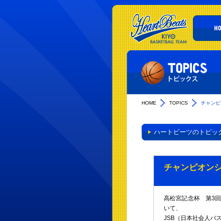
HOME
TOPICS
チャンピ
ハートビーツのトピッ
チャンピオンシッ
高松宮記念杯 第3
いて、
JSB（日本社会人バ