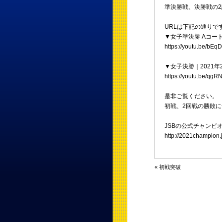
準決勝戦、決勝戦の2試
URLは下記の通りで
▼女子準決勝 Aコート｜
https://youtu.be/bE
▼女子決勝｜2021年2
https://youtu.be/q
是非ご覧ください。
初戦、2回戦の勝敗
JSBの公式チャンピ
http://2021champion.j
« 初戦突破