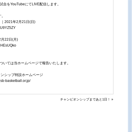
合をYouTubeにてLIVE配信します。
す。
2021年2月21日(日)
qDU9YZ5ZY
月22日(月)
gRNHEsUQko
については当ホームページで報告いたします。
オンシップ特設ホームページ
sb-basketball.or.jp/
チャンピオンシップまであと1日！ »