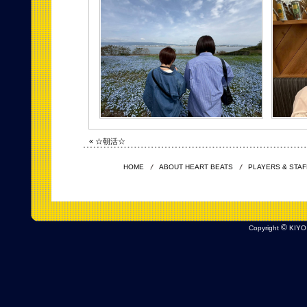
« ☆朝活☆
HOME
ABOUT HEART BEATS
PLAYERS & STAF
©
Copyright
KIYO 