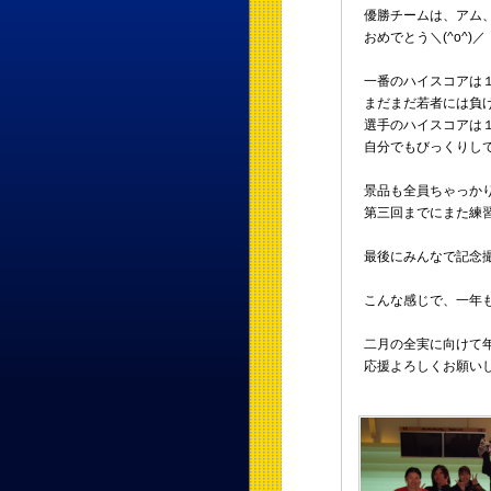
優勝チームは、アム
おめでとう＼(^o^)／
一番のハイスコアは１
まだまだ若者には負
選手のハイスコアは
自分でもびっくりし
景品も全員ちゃっか
第三回までにまた練
最後にみんなで記念
こんな感じで、一年
二月の全実に向けて
応援よろしくお願い