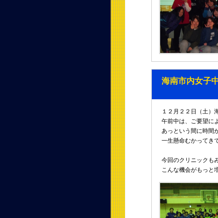
海南市内女子
１２月２２日（土）
午前中は、ご要望に
あっという間に時間
一生懸命むかってき
今回のクリニックも
こんな機会がもっと