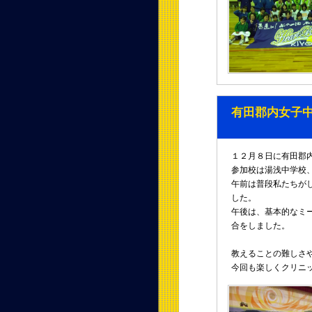
有田郡内女子
１２月８日に有田郡
参加校は湯浅中学校
午前は普段私たちが
した。
午後は、基本的なミ
合をしました。
教えることの難しさ
今回も楽しくクリニ