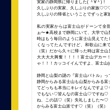
実家の静岡県に帰りました( ＾∀＾)！
久しぶりの実家、久しぶりの家族♡♡
久しぶりの帰省ということでずっと家
私の実家からは富士山がドーンて全
ぉ〜★高校まで静岡にいて、大学で山
時はもう毎日のように富士山見えてた
くなってたんですけど、和歌山に来
（笑）だから久々に帰った時は富士山
大大大大興奮！！！！富士山デカー
ゃ！！！カッコイイんですよ、富士山(((o(*
静岡と山梨の謎の『富士山バトル』っ
静岡からみる富士山も山梨からみる富
てどっちも本当にキレイなんですよ♡
でもない♡皆んなの富士山♡ですね♡
ね、この話♡（笑）失礼しました〜♡
からみる富士山派です♡（笑）（笑）