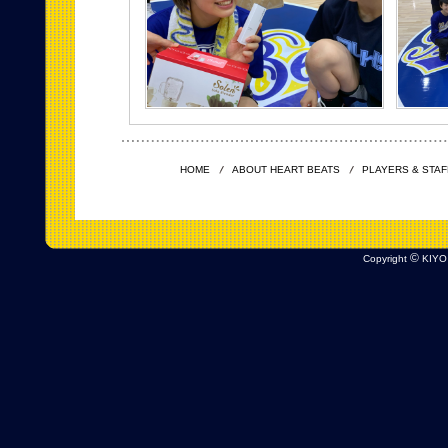
HOME
ABOUT HEART BEATS
PLAYERS & STAF
©
Copyright
KIYO 