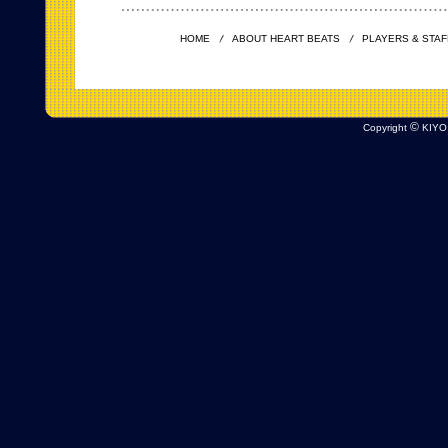
HOME
ABOUT HEART BEATS
PLAYERS & STAF
©
Copyright
KIYO 