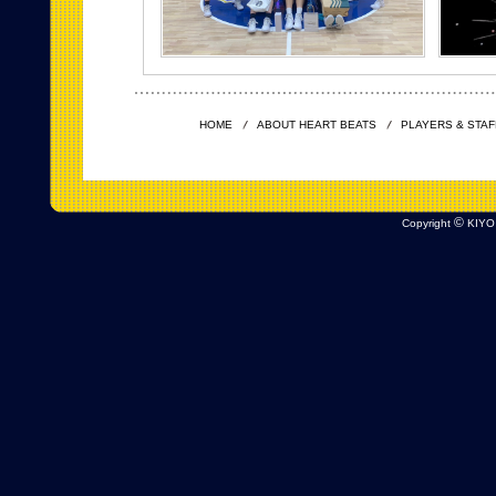
HOME
ABOUT HEART BEATS
PLAYERS & STAF
©
Copyright
KIYO 